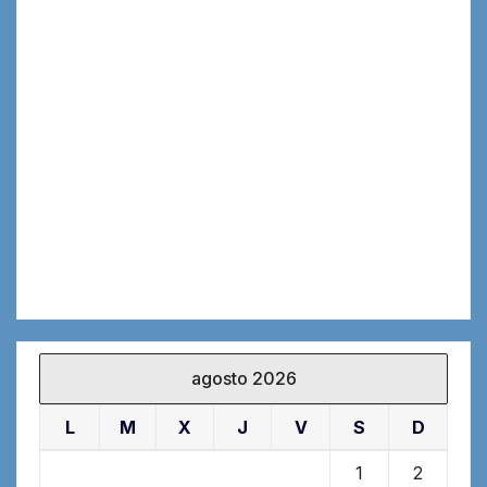
agosto 2026
L
M
X
J
V
S
D
1
2