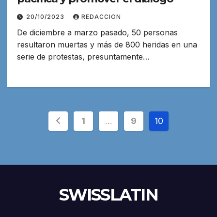
20/10/2023
REDACCION
De diciembre a marzo pasado, 50 personas
resultaron muertas y más de 800 heridas en una
serie de protestas, presuntamente…
Paginación
1
…
9
10
de
entradas
SWISSLATIN