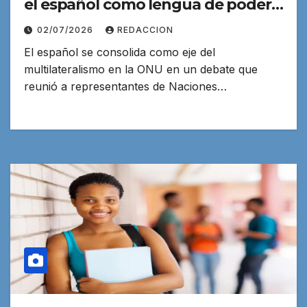
el español como lengua de poder
en la era de la IA
02/07/2026
REDACCION
El español se consolida como eje del
multilateralismo en la ONU en un debate que
reunió a representantes de Naciones…