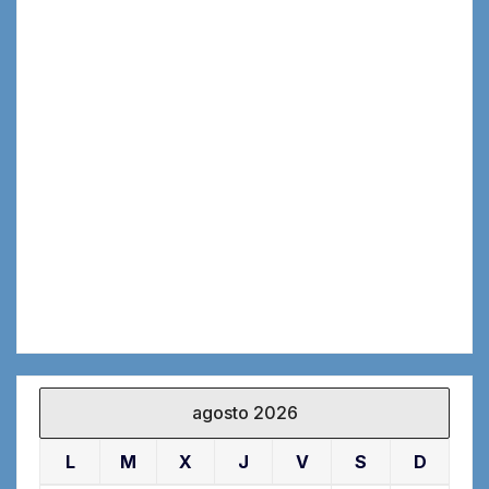
agosto 2026
L
M
X
J
V
S
D