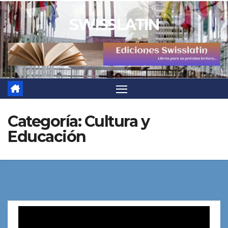
Saltar
SWISSLATIN
al
contenido
Categoría:
Cultura y
Educación
Reproductor