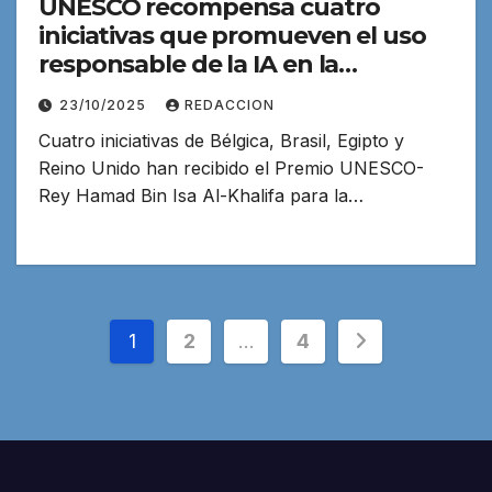
UNESCO recompensa cuatro
iniciativas que promueven el uso
responsable de la IA en la
educación
23/10/2025
REDACCION
Cuatro iniciativas de Bélgica, Brasil, Egipto y
Reino Unido han recibido el Premio UNESCO-
Rey Hamad Bin Isa Al-Khalifa para la…
Paginación
1
2
…
4
de
entradas