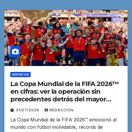
DEPORTES
La Copa Mundial de la FIFA 2026™
en cifras: ver la operación sin
precedentes detrás del mayor
evento deportivo de la historia
31/07/2026
REDACCION
La Copa Mundial de la FIFA 2026™ emocionó al
mundo con fútbol inolvidable, récords de