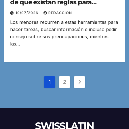
de que existan reglas para
protegerlos
10/07/2026
REDACCION
Los menores recurren a estas herramientas para
hacer tareas, buscar información e incluso pedir
consejo sobre sus preocupaciones, mientras
las…
Paginación
1
2
de
entradas
SWISSLATIN