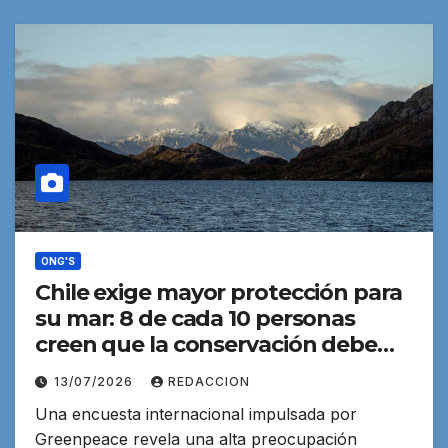
ONG'S
Chile exige mayor protección para
su mar: 8 de cada 10 personas
creen que la conservación debe
ser prioridad en las costas
13/07/2026
REDACCION
Una encuesta internacional impulsada por
Greenpeace revela una alta preocupación