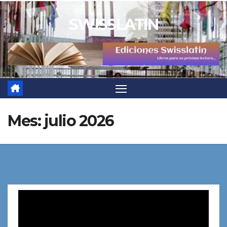
Saltar
SWISSLATIN
al
contenido
Mes:
julio 2026
Reproductor
de