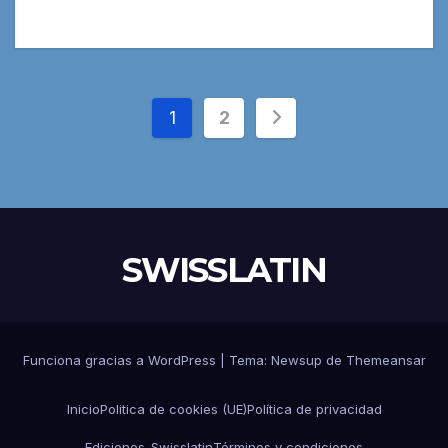
Paginación
1
2
de
entradas
SWISSLATIN
Funciona gracias a WordPress
|
Tema:
Newsup
de
Themeansar
Inicio
Politica de cookies (UE)
Política de privacidad
Ediciones-Swisslatin
Términos y condiciones