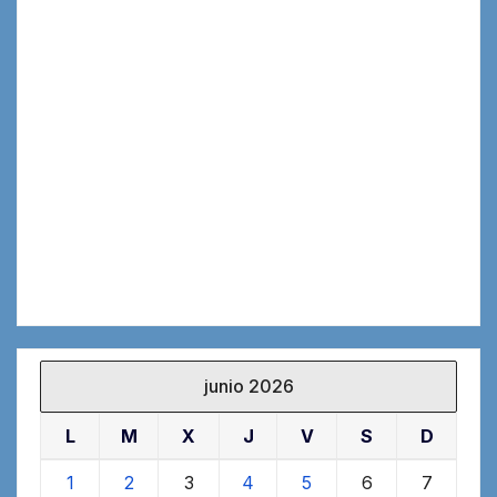
junio 2026
L
M
X
J
V
S
D
1
2
3
4
5
6
7