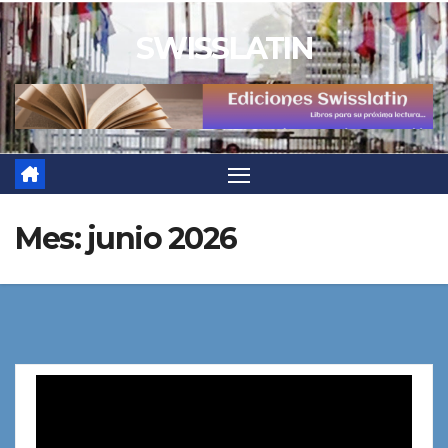
Saltar
SWISSLATIN
al
contenido
Mes:
junio 2026
Reproductor
de