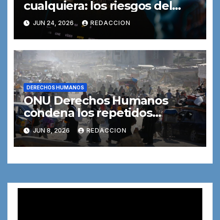
cualquiera: los riesgos del
reconocimiento facial
JUN 24, 2026
REDACCION
DERECHOS HUMANOS
ONU Derechos Humanos
condena los repetidos
ataques israelíes contra el
JUN 8, 2026
REDACCION
personal policial en Gaza
Reproductor
de