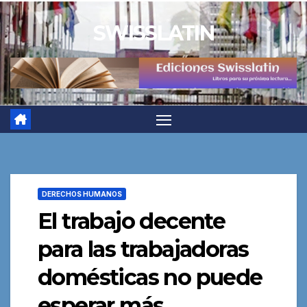
Saltar
SWISSLATIN
al
contenido
DERECHOS HUMANOS
El trabajo decente
para las trabajadoras
domésticas no puede
esperar más