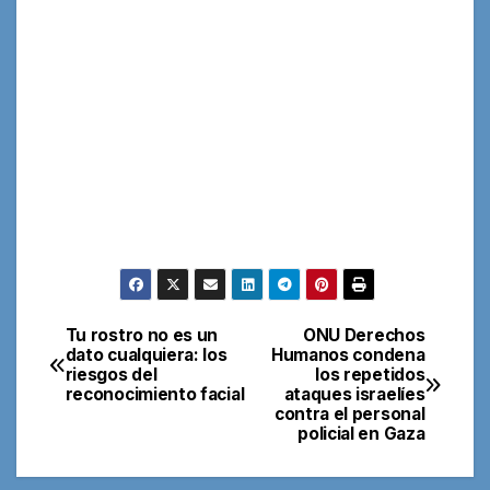
Tu rostro no es un
ONU Derechos
Navegación
dato cualquiera: los
Humanos condena
riesgos del
los repetidos
de
reconocimiento facial
ataques israelíes
contra el personal
entradas
policial en Gaza