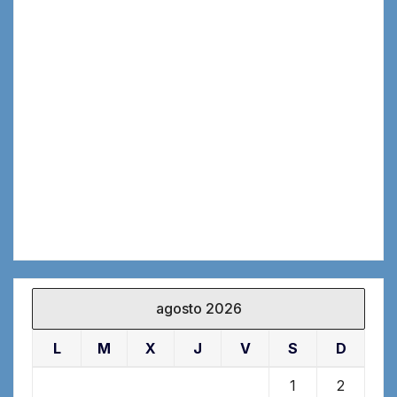
agosto 2026
L
M
X
J
V
S
D
1
2