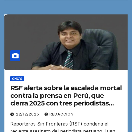
ONG'S
RSF alerta sobre la escalada mortal
contra la prensa en Perú, que
cierra 2025 con tres periodistas
asesinados
22/12/2025
REDACCION
Reporteros Sin Fronteras (RSF) condena el
reciente asesinato del periodista peruano Juan