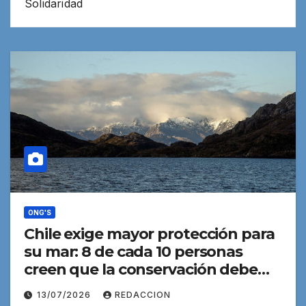
Solidaridad
ONG'S
Chile exige mayor protección para
su mar: 8 de cada 10 personas
creen que la conservación debe
ser prioridad en las costas
13/07/2026
REDACCION