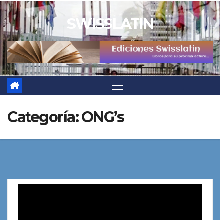
Saltar
SWISSLATIN
al
contenido
Categoría:
ONG’s
Reproductor
de