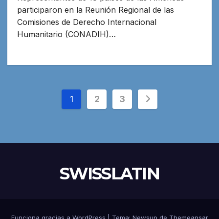
participaron en la Reunión Regional de las
Comisiones de Derecho Internacional
Humanitario (CONADIH)…
Paginación
1
2
3
de
entradas
SWISSLATIN
Funciona gracias a WordPress
|
Tema:
Newsup
de
Themeansar