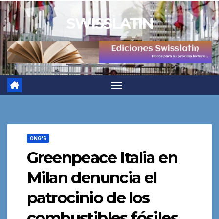
Saltar
SWISSLATIN
al
contenido
ONG'S
Greenpeace Italia en
Milan denuncia el
patrocinio de los
combustibles fósiles