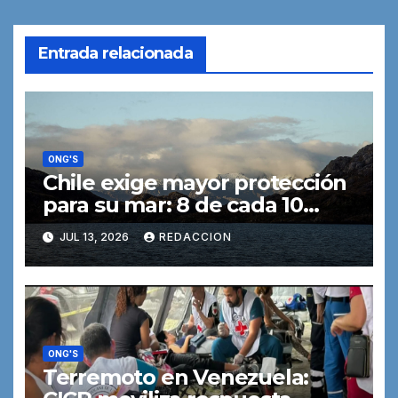
Entrada relacionada
ONG'S
Chile exige mayor protección
para su mar: 8 de cada 10
personas creen que la
JUL 13, 2026
REDACCION
conservación debe ser
prioridad en las costas
ONG'S
Terremoto en Venezuela: