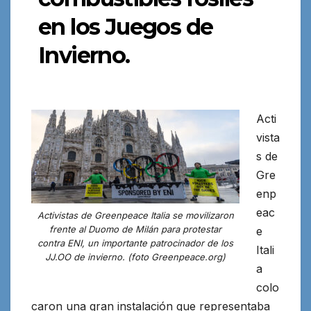
en los Juegos de
Invierno.
Acti
vista
s de
Gre
enp
eac
Activistas de Greenpeace Italia se movilizaron
frente al Duomo de Milán para protestar
e
contra ENI, un importante patrocinador de los
Itali
JJ.OO de invierno. (foto Greenpeace.org)
a
colo
caron una gran instalación que representaba