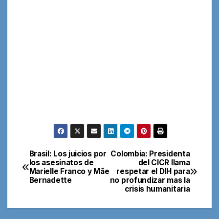
Brasil: Los juicios por
Colombia: Presidenta
Navegación
los asesinatos de
del CICR llama
Marielle Franco y Mãe
respetar el DIH para
de
Bernadette
no profundizar mas la
crisis humanitaria
entradas