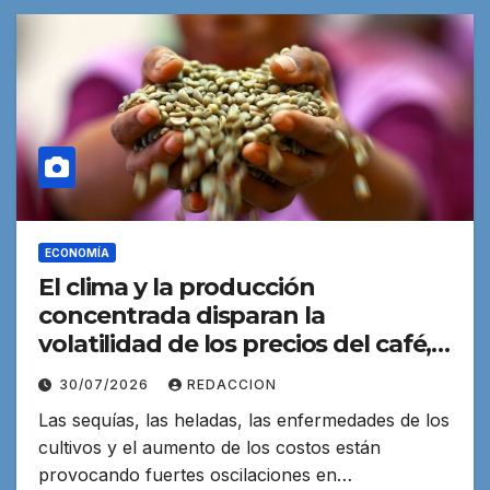
ECONOMÍA
El clima y la producción
concentrada disparan la
volatilidad de los precios del café,
el cacao y el té
30/07/2026
REDACCION
Las sequías, las heladas, las enfermedades de los
cultivos y el aumento de los costos están
provocando fuertes oscilaciones en…