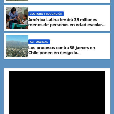
de personas
CULTURA Y EDUCACIÓN
América Latina tendrá 38 millones
menos de personas en edad escolar
para 2050
ACTUALIDAD
Los procesos contra 56 jueces en
Chile ponen en riesgo la
independencia judicial, advierte una
experta
Reproductor
de
vídeo