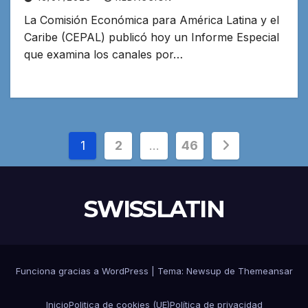
La Comisión Económica para América Latina y el
Caribe (CEPAL) publicó hoy un Informe Especial
que examina los canales por…
Paginación
1
2
…
46
de
entradas
SWISSLATIN
Funciona gracias a WordPress
|
Tema:
Newsup
de
Themeansar
Inicio
Politica de cookies (UE)
Política de privacidad