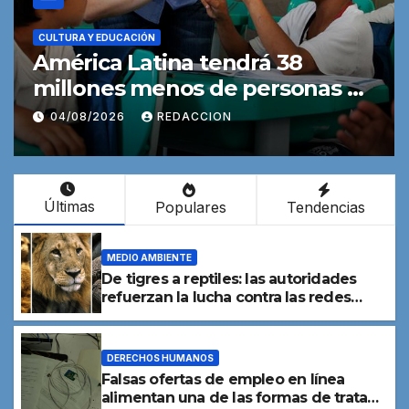
ACTUALIDAD
Los procesos contra 56 jueces
en Chile ponen en riesgo la
independencia judicial, advierte
03/08/2026
REDACCION
una experta
Últimas
Populares
Tendencias
MEDIO AMBIENTE
De tigres a reptiles: las autoridades
refuerzan la lucha contra las redes
mundiales de tráfico de especies
DERECHOS HUMANOS
Falsas ofertas de empleo en línea
alimentan una de las formas de trata