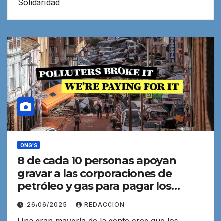
Solidaridad
ONG'S
8 de cada 10 personas apoyan
gravar a las corporaciones de
petróleo y gas para pagar los
daños climáticos, dice Greenpeace
26/06/2025
REDACCION
Una gran mayoría de la gente cree que los