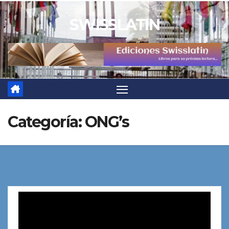
Saltar
SWISSLATIN
al
contenido
Categoría:
ONG’s
Reproductor
de