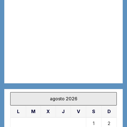
agosto 2026
L
M
X
J
V
S
D
1
2