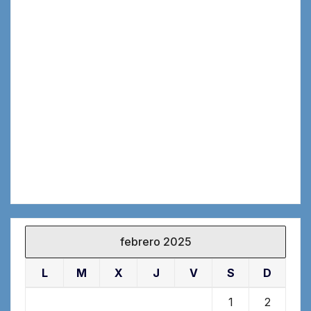
febrero 2025
L
M
X
J
V
S
D
1
2