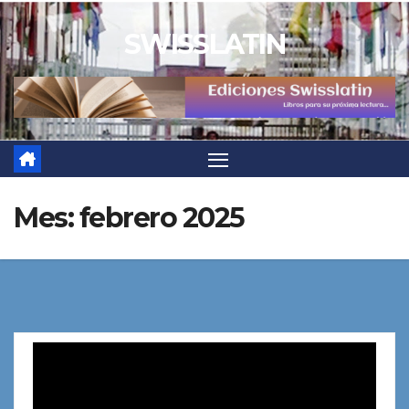
Saltar
SWISSLATIN
al
contenido
Mes:
febrero 2025
Reproductor
de