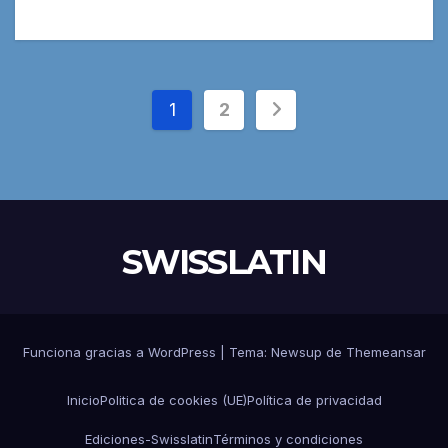
Paginación
1
2
de
entradas
SWISSLATIN
Funciona gracias a WordPress
|
Tema:
Newsup
de
Themeansar
Inicio
Politica de cookies (UE)
Política de privacidad
Ediciones-Swisslatin
Términos y condiciones