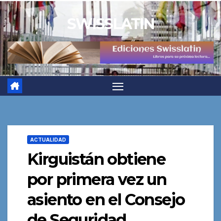
Saltar
SWISSLATIN
al
contenido
ACTUALIDAD
Kirguistán obtiene
por primera vez un
asiento en el Consejo
de Seguridad,