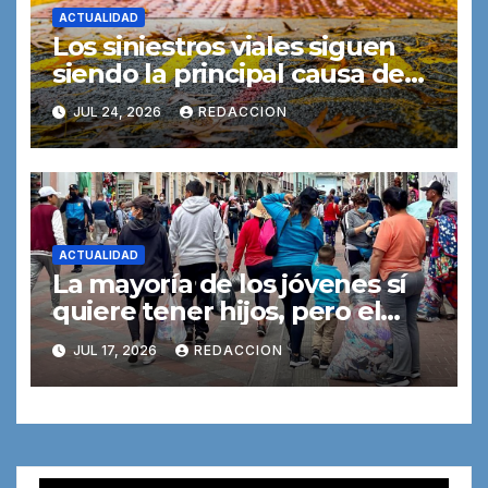
ACTUALIDAD
Los siniestros viales siguen
siendo la principal causa de
muerte entre los jóvenes
JUL 24, 2026
REDACCION
ACTUALIDAD
La mayoría de los jóvenes sí
quiere tener hijos, pero el
dinero y la vivienda lo
JUL 17, 2026
REDACCION
dificultan