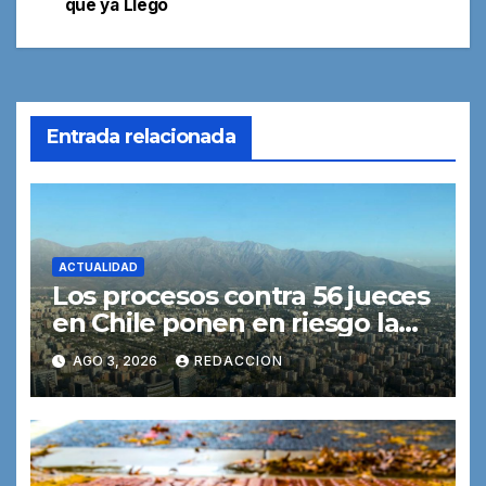
que ya Llegó
entradas
Entrada relacionada
ACTUALIDAD
Los procesos contra 56 jueces
en Chile ponen en riesgo la
independencia judicial,
AGO 3, 2026
REDACCION
advierte una experta