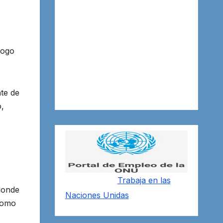
logo
te de
o,
Trabaja en las
donde
Naciones Unidas
 como