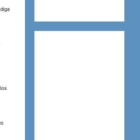
diga
a
los
es