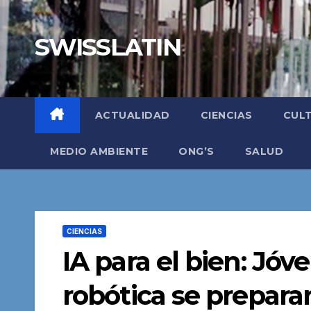
Saltar
al
SWISSLATIN
contenido
ACTUALIDAD
CIENCIAS
CUL
MEDIO AMBIENTE
ONG’S
SALUD
CIENCIAS
IA para el bien: Jó
robótica se preparan