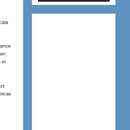
cala
vance
han
 el
os
micas