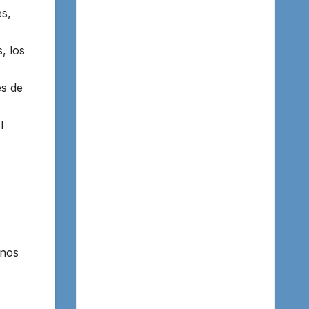
es,
, los
es de
l
unos