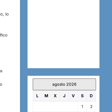
o, lo
fico
as
agosto 2026
lo
L
M
X
J
V
S
D
1
2