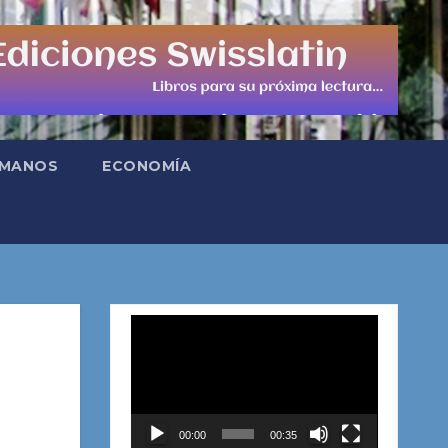
UMANOS
ECONOMÍA
Reproductor
de
vídeo
00:00
00:35