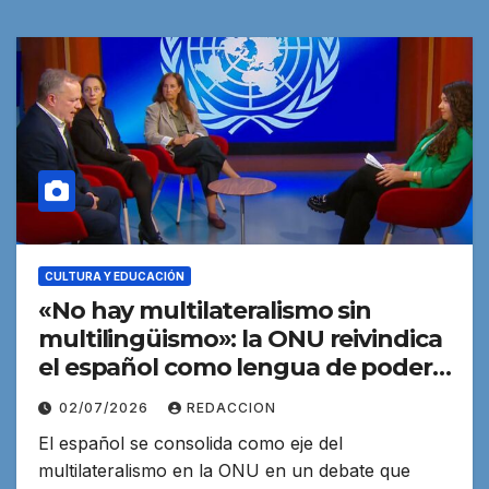
CULTURA Y EDUCACIÓN
«No hay multilateralismo sin
multilingüismo»: la ONU reivindica
el español como lengua de poder
en la era de la IA
02/07/2026
REDACCION
El español se consolida como eje del
multilateralismo en la ONU en un debate que