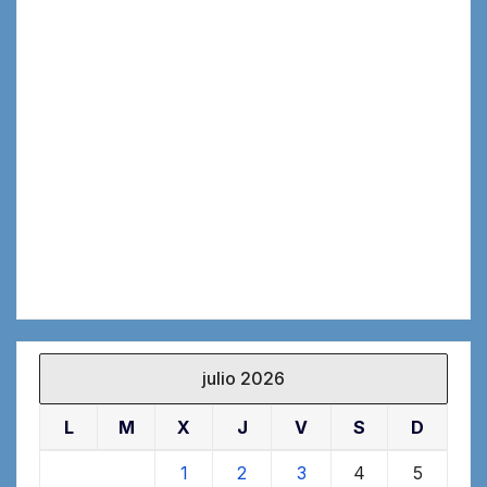
julio 2026
L
M
X
J
V
S
D
1
2
3
4
5