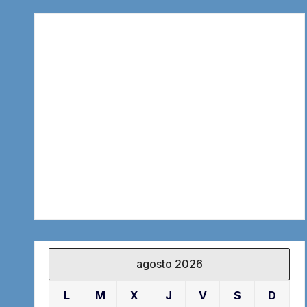
agosto 2026
L
M
X
J
V
S
D