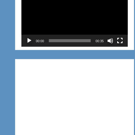
de
vídeo
00:00
00:35