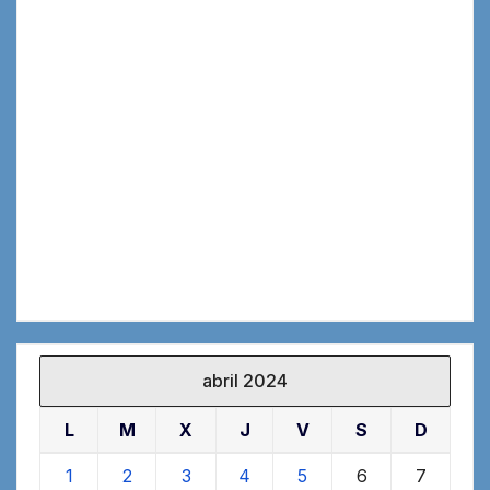
abril 2024
L
M
X
J
V
S
D
1
2
3
4
5
6
7