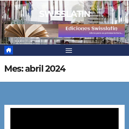
Saltar
SWISSLATIN
al
contenido
Mes:
abril 2024
Reproductor
de