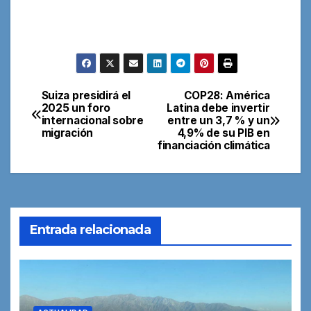
Suiza presidirá el
COP28: América
Navegación
2025 un foro
Latina debe invertir
internacional sobre
entre un 3,7 % y un
de
migración
4,9% de su PIB en
financiación climática
entradas
Entrada relacionada