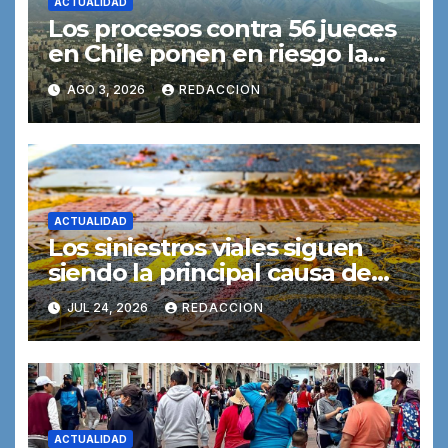
ACTUALIDAD
Los procesos contra 56 jueces
en Chile ponen en riesgo la
independencia judicial,
AGO 3, 2026
REDACCION
advierte una experta
ACTUALIDAD
Los siniestros viales siguen
siendo la principal causa de
muerte entre los jóvenes
JUL 24, 2026
REDACCION
ACTUALIDAD