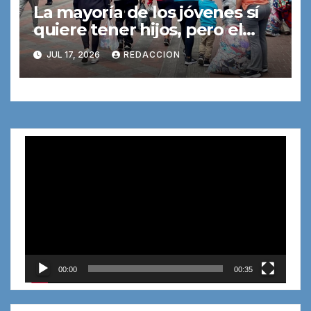
La mayoría de los jóvenes sí
quiere tener hijos, pero el
dinero y la vivienda lo
JUL 17, 2026
REDACCION
dificultan
Reproductor
de
vídeo
00:00
00:35