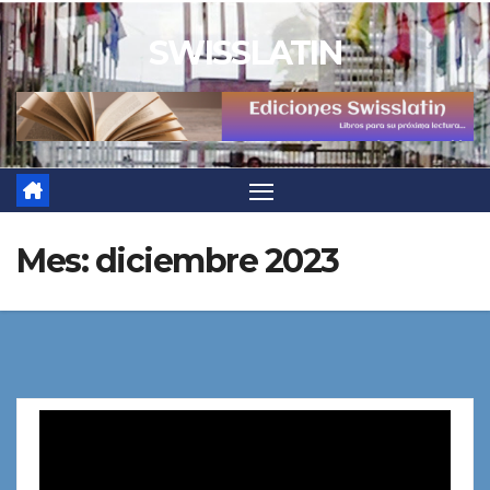
Saltar
SWISSLATIN
al
contenido
Mes:
diciembre 2023
Reproductor
de