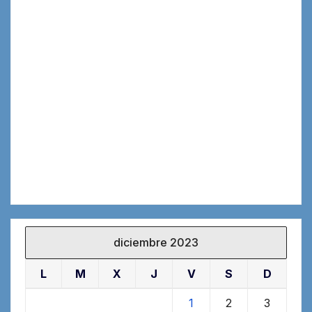
diciembre 2023
L
M
X
J
V
S
D
1
2
3