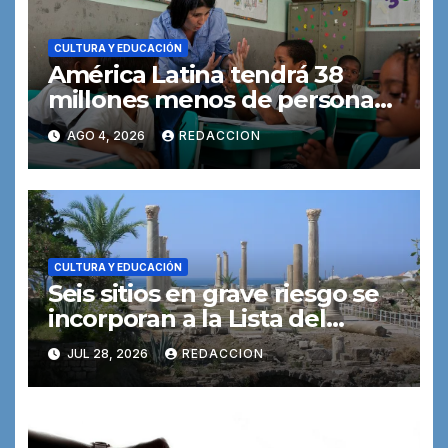
CULTURA Y EDUCACIÓN
América Latina tendrá 38
millones menos de personas
en edad escolar para 2050
AGO 4, 2026
REDACCION
CULTURA Y EDUCACIÓN
Seis sitios en grave riesgo se
incorporan a la Lista del
Patrimonio Mundial en
JUL 28, 2026
REDACCION
Peligro de la UNESCO