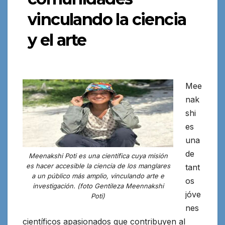
vinculando la ciencia
y el arte
Mee
nak
shi
es
una
de
Meenakshi Poti es una científica cuya misión
es hacer accesible la ciencia de los manglares
tant
a un público más amplio, vinculando arte e
os
investigación. (foto Gentileza Meennakshi
jóve
Poti)
nes
científicos apasionados que contribuyen al