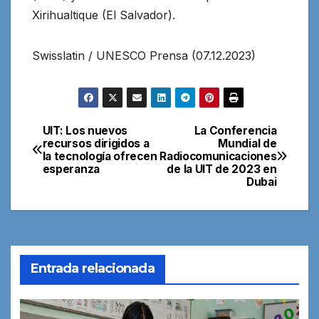
Xirihualtique (El Salvador).
Swisslatin / UNESCO Prensa (07.12.2023)
UIT: Los nuevos
La Conferencia
Navegación
recursos dirigidos a
Mundial de
la tecnología ofrecen
Radiocomunicaciones
de
esperanza
de la UIT de 2023 en
Dubai
entradas
Entrada relacionada