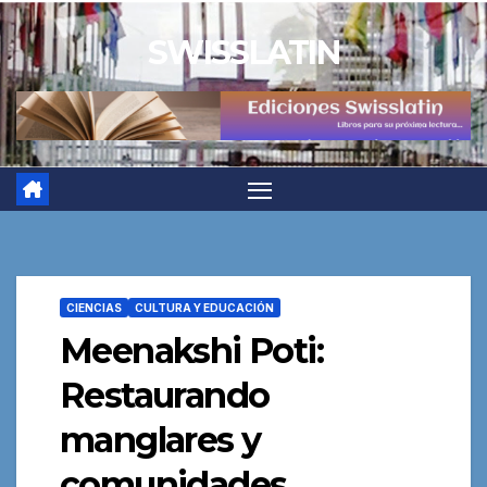
Saltar
SWISSLATIN
al
contenido
CIENCIAS
CULTURA Y EDUCACIÓN
Meenakshi Poti:
Restaurando
manglares y
comunidades