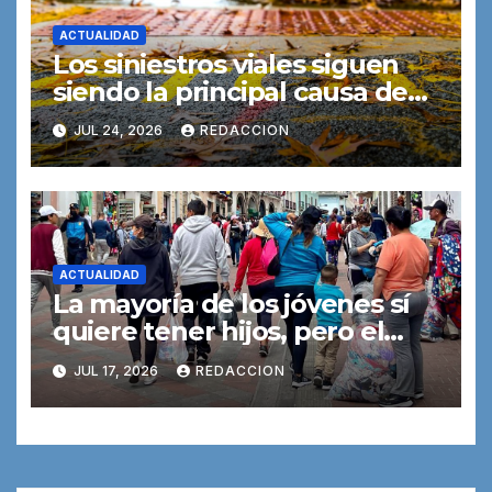
ACTUALIDAD
Los siniestros viales siguen
siendo la principal causa de
muerte entre los jóvenes
JUL 24, 2026
REDACCION
ACTUALIDAD
La mayoría de los jóvenes sí
quiere tener hijos, pero el
dinero y la vivienda lo
JUL 17, 2026
REDACCION
dificultan