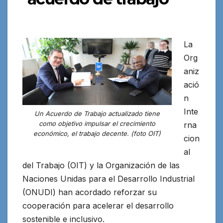
La
Org
aniz
ació
n
Inte
Un Acuerdo de Trabajo actualizado tiene
como objetivo impulsar el crecimiento
rna
económico, el trabajo decente. (foto OIT)
cion
al
del Trabajo (OIT) y la Organización de las
Naciones Unidas
para el Desarrollo Industrial
(ONUDI) han acordado reforzar su
cooperación
para acelerar el desarrollo
sostenible e inclusivo.