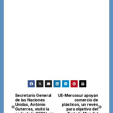
Secretario General
UE-Mercosur apoyan
Navegación
de las Naciones
comercio de
Unidas, António
plásticos, un revés
de
Guterres, visitó la
para objetivo del