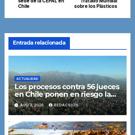
sede de la CEPAL en
Tratado Mundial
entradas
Chile
sobre los Plásticos
Entrada relacionada
ACTUALIDAD
Los procesos contra 56 jueces
en Chile ponen en riesgo la
independencia judicial,
AGO 3, 2026
REDACCION
advierte una experta