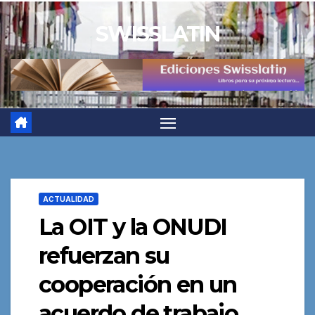
Saltar
SWISSLATIN
al
contenido
ACTUALIDAD
La OIT y la ONUDI
refuerzan su
cooperación en un
acuerdo de trabajo