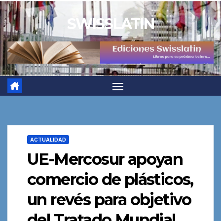
Saltar
SWISSLATIN
al
contenido
ACTUALIDAD
UE-Mercosur apoyan
comercio de plásticos,
un revés para objetivo
del Tratado Mundial