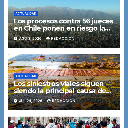
ACTUALIDAD
Los procesos contra 56 jueces
en Chile ponen en riesgo la
independencia judicial,
AGO 3, 2026
REDACCION
advierte una experta
ACTUALIDAD
Los siniestros viales siguen
siendo la principal causa de
muerte entre los jóvenes
JUL 24, 2026
REDACCION