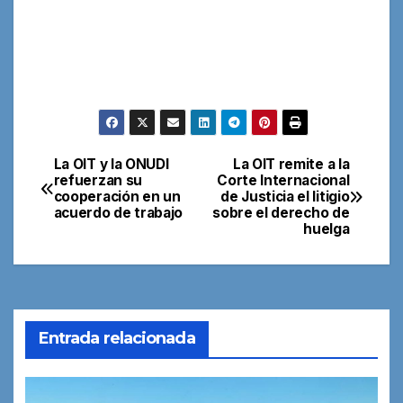
La OIT y la ONUDI
La OIT remite a la
Navegación
refuerzan su
Corte Internacional
cooperación en un
de Justicia el litigio
de
acuerdo de trabajo
sobre el derecho de
huelga
entradas
Entrada relacionada