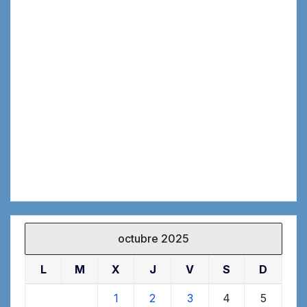
octubre 2025
L
M
X
J
V
S
D
1
2
3
4
5