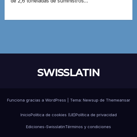
de 2,6 toneladas de suministros…
SWISSLATIN
Funciona gracias a WordPress
|
Tema:
Newsup
de
Themeansar
Inicio
Politica de cookies (UE)
Política de privacidad
Ediciones-Swisslatin
Términos y condiciones