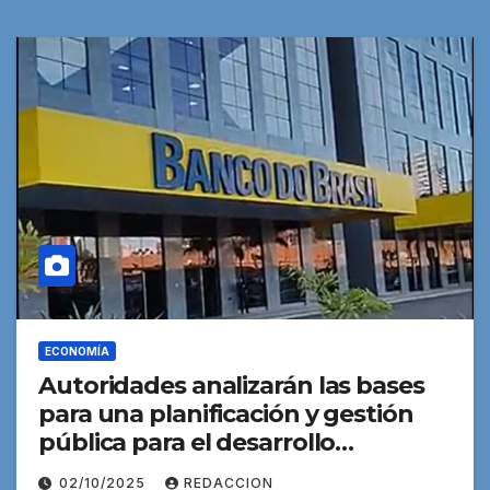
ECONOMÍA
Autoridades analizarán las bases
para una planificación y gestión
pública para el desarrollo
sostenible
02/10/2025
REDACCION