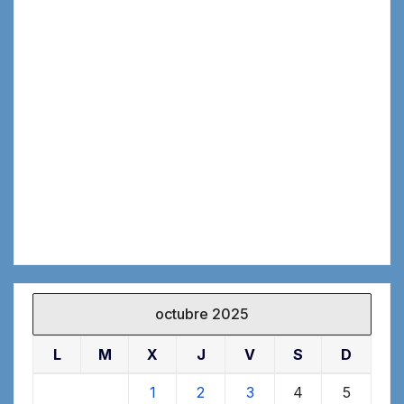
octubre 2025
L
M
X
J
V
S
D
1
2
3
4
5