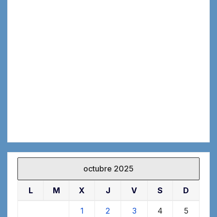
octubre 2025
L
M
X
J
V
S
D
1
2
3
4
5