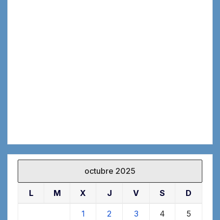
octubre 2025
L
M
X
J
V
S
D
1
2
3
4
5