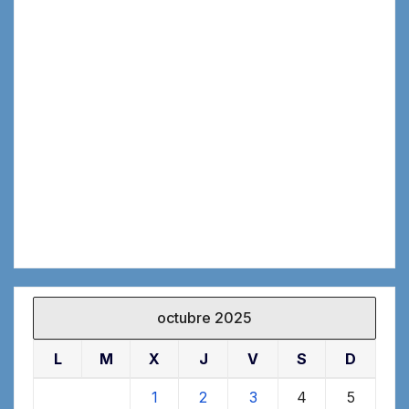
octubre 2025
L
M
X
J
V
S
D
1
2
3
4
5