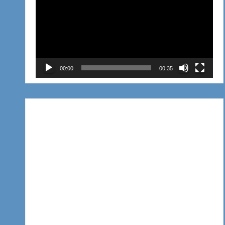
de
vídeo
00:00
00:35