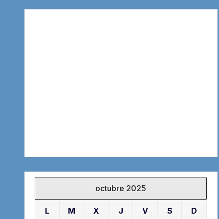
octubre 2025
L
M
X
J
V
S
D