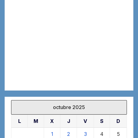
octubre 2025
L
M
X
J
V
S
D
1
2
3
4
5