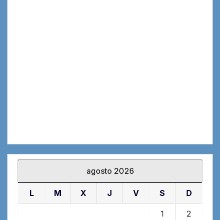
agosto 2026
L
M
X
J
V
S
D
1
2