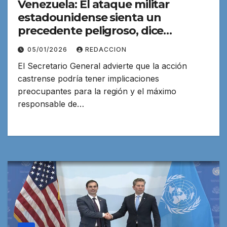
Venezuela: El ataque militar
estadounidense sienta un
precedente peligroso, dice
Guterres e insta al diálogo
05/01/2026
REDACCION
El Secretario General advierte que la acción
castrense podría tener implicaciones
preocupantes para la región y el máximo
responsable de…