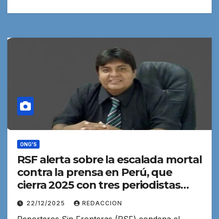
ONG'S
RSF alerta sobre la escalada mortal
contra la prensa en Perú, que
cierra 2025 con tres periodistas
asesinados
22/12/2025
REDACCION
Reporteros Sin Fronteras (RSF) condena el