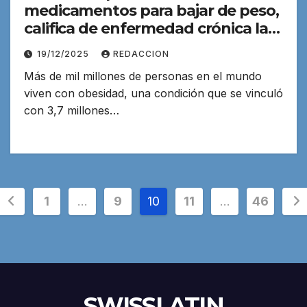
medicamentos para bajar de peso,
califica de enfermedad crónica la
obesidad
19/12/2025
REDACCION
Más de mil millones de personas en el mundo
viven con obesidad, una condición que se vinculó
con 3,7 millones…
Paginación
1
…
9
10
11
…
46
de
entradas
SWISSLATIN