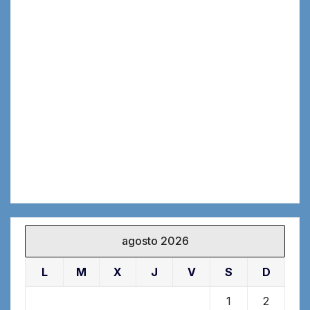
agosto 2026
L
M
X
J
V
S
D
1
2