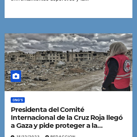
ONG'S
Presidenta del Comité
Internacional de la Cruz Roja llegó
a Gaza y pide proteger a la
población civil
15/12/2023
REDACCION