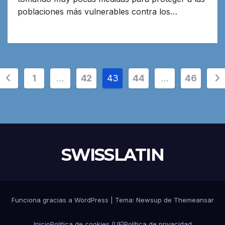
poblaciones más vulnerables contra los…
Paginación
1
…
42
43
44
…
46
de
entradas
SWISSLATIN
Funciona gracias a WordPress
|
Tema:
Newsup
de
Themeansar
Inicio
Politica de cookies (UE)
Política de privacidad