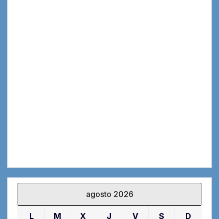
agosto 2026
L
M
X
J
V
S
D