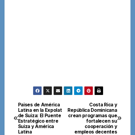
Paises de América
Costa Rica y
Navegación
Latina en la Expolat
República Dominicana
de Suiza: El Puente
crean programas que
de
Estratégico entre
fortalecen su
Suiza y América
cooperación y
entradas
Latina
empleos decentes