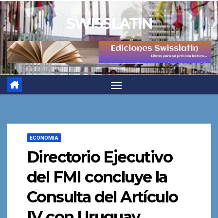
Saltar
SWISSLATIN
al
contenido
ECONOMÍA
Directorio Ejecutivo
del FMI concluye la
Consulta del Artículo
IV con Uruguay