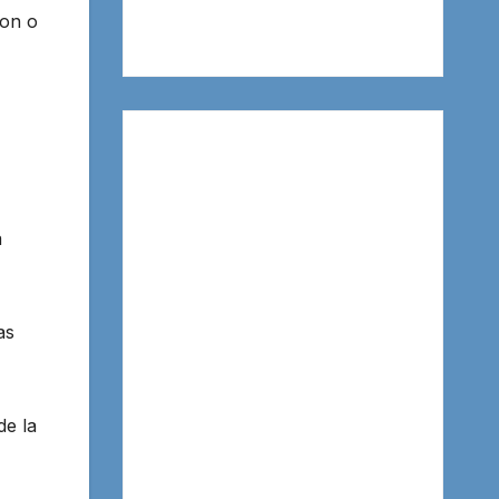
ron o
a
as
de la