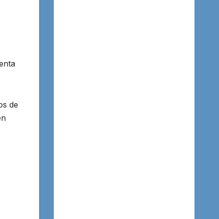
ienta
os de
en