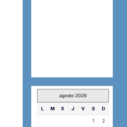
agosto 2026
L
M
X
J
V
S
D
1
2