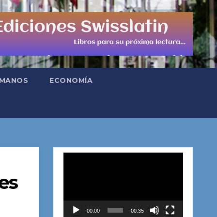
UMANOS
ECONOMÍA
Reproductor
de
nes
vídeo
00:00
00:35