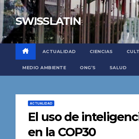
Saltar
al
SWISSLATIN
contenido
ACTUALIDAD
CIENCIAS
CUL
MEDIO AMBIENTE
ONG’S
SALUD
ACTUALIDAD
El uso de inteligenci
en la COP30