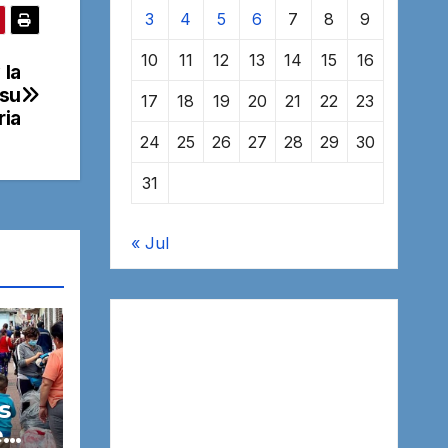
3
4
5
6
7
8
9
10
11
12
13
14
15
16
 la
 su
17
18
19
20
21
22
23
ria
24
25
26
27
28
29
30
31
« Jul
s
e