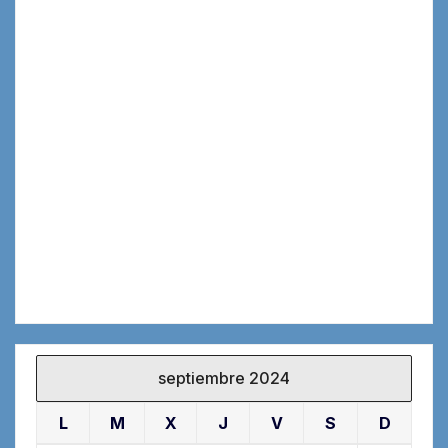
septiembre 2024
L
M
X
J
V
S
D