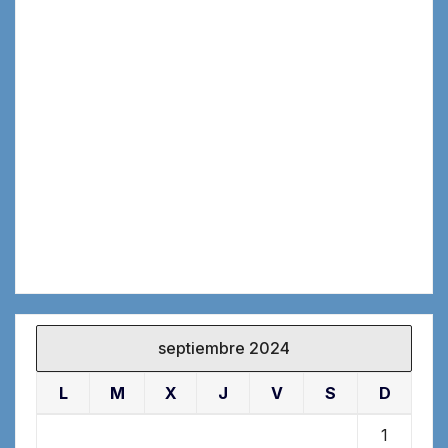
septiembre 2024
L
M
X
J
V
S
D
1