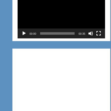
de
vídeo
00:00
00:35