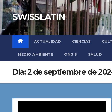
Saltar
al
SWISSLATIN
contenido
ACTUALIDAD
CIENCIAS
CUL
MEDIO AMBIENTE
ONG’S
SALUD
Día:
2 de septiembre de 20
Reproductor