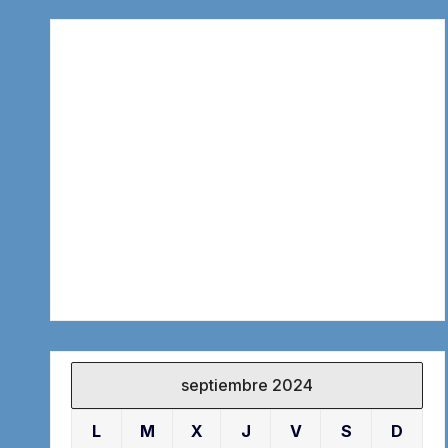
septiembre 2024
L
M
X
J
V
S
D