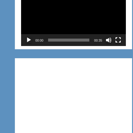
de
vídeo
00:00
00:35