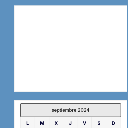
septiembre 2024
L
M
X
J
V
S
D