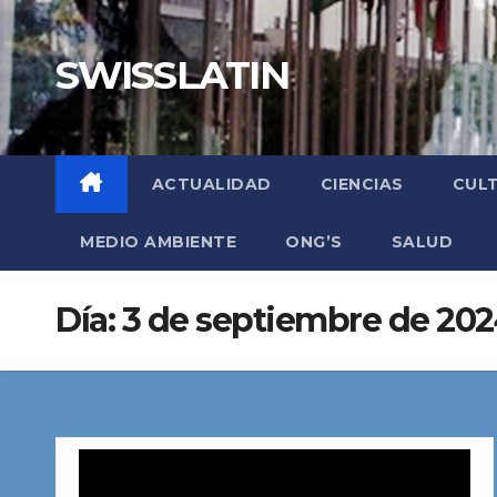
Saltar
al
SWISSLATIN
contenido
ACTUALIDAD
CIENCIAS
CUL
MEDIO AMBIENTE
ONG’S
SALUD
Día:
3 de septiembre de 20
Reproductor