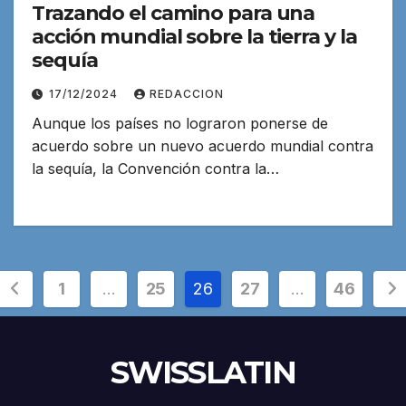
Trazando el camino para una
acción mundial sobre la tierra y la
sequía
17/12/2024
REDACCION
Aunque los países no lograron ponerse de
acuerdo sobre un nuevo acuerdo mundial contra
la sequía, la Convención contra la…
Paginación
1
…
25
26
27
…
46
de
entradas
SWISSLATIN