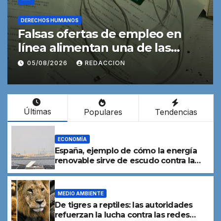
OS HUMANOS
CULTURA Y E
as ofertas de empleo en
América
a alimentan una de las
millon
as de trata de personas
edad es
8/2026
REDACCION
04/08/2
Últimas
Populares
Tendencias
ECONOMÍA
España, ejemplo de cómo la energía
renovable sirve de escudo contra la
crisis creada por la guerra
MEDIO AMBIENTE
De tigres a reptiles: las autoridades
refuerzan la lucha contra las redes