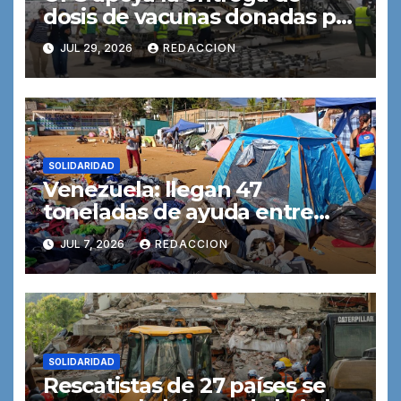
dosis de vacunas donadas por
Brasil para fortalecer la
JUL 29, 2026
REDACCION
inmunización de rutina en
Venezuela
SOLIDARIDAD
Venezuela: llegan 47
toneladas de ayuda entre
réplicas, desplazamiento,
JUL 7, 2026
REDACCION
servicios interrumpidos y
hospitales bajo presión
SOLIDARIDAD
Rescatistas de 27 países se