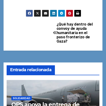
¿Qué hay dentro del
Navegación
convoy de ayuda
humanitaria en el
de
paso fronterizo de
Gaza?
entradas
Entrada relacionada
SOLIDARIDAD
OPS apoya la entrega de