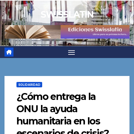
Saltar
SWISSLATIN
al
contenido
SOLIDARIDAD
¿Cómo entrega la
ONU la ayuda
humanitaria en los
escenarios de crisis?