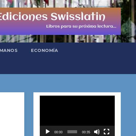
UMANOS
ECONOMÍA
Reproductor
de
vídeo
00:00
00:35