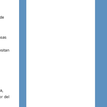
 de
nsas
esitan
a,
or del