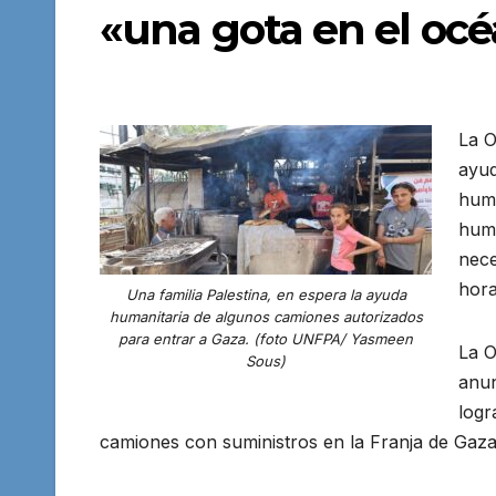
«una gota en el oc
La O
ayud
huma
huma
nece
hora
Una familia Palestina, en espera la ayuda
humanitaria de algunos camiones autorizados
para entrar a Gaza. (foto UNFPA/ Yasmeen
La O
Sous)
anun
logr
camiones con suministros en la Franja de Gaza