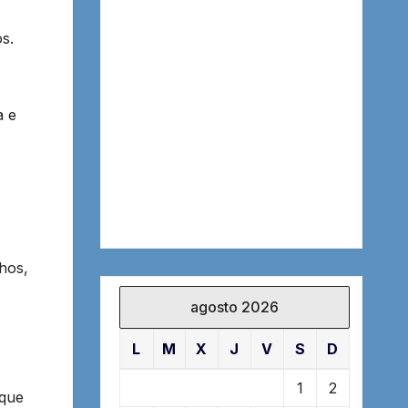
s.
a e
hos,
agosto 2026
L
M
X
J
V
S
D
1
2
 que