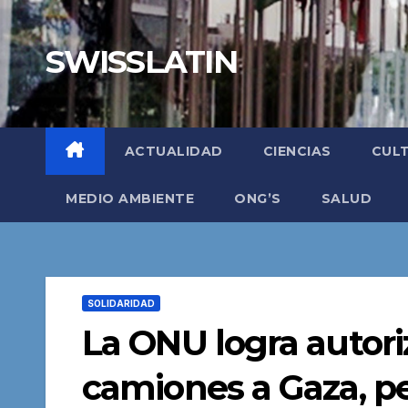
Saltar
al
SWISSLATIN
contenido
ACTUALIDAD
CIENCIAS
CUL
MEDIO AMBIENTE
ONG’S
SALUD
SOLIDARIDAD
La ONU logra autori
camiones a Gaza, pe