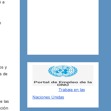
ó a
n
os y
s de
Trabaja en las
Naciones Unidas
e las
ación