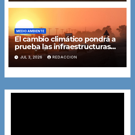
MEDIO AMBIENTE
El cambio climático pondrá a
prueba las infraestructuras
de transporte
JUL 3, 2026
REDACCION
Reproductor
de
vídeo