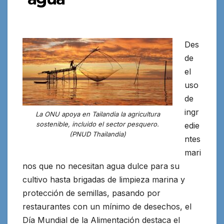
Des
de
el
uso
de
ingr
La ONU apoya en Tailandia la agricultura
sostenible, incluido el sector pesquero.
edie
(PNUD Thailandia)
ntes
mari
nos que no necesitan agua dulce para su
cultivo hasta brigadas de limpieza marina y
protección de semillas
, pasando por
restaurantes
con un mínimo de desechos, el
Día Mundial de la Alimentación destaca el