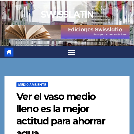
Saltar
SWISSLATIN
al
contenido
MEDIO AMBIENTE
Ver el vaso medio
lleno es la mejor
actitud para ahorrar
agua