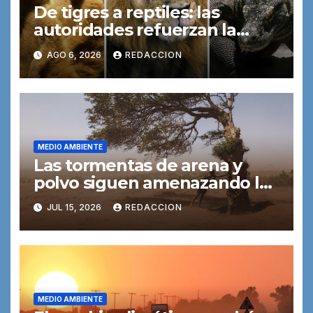
De tigres a reptiles: las
autoridades refuerzan la
lucha contra las redes
AGO 6, 2026
REDACCION
mundiales de tráfico de
especies
MEDIO AMBIENTE
Las tormentas de arena y
polvo siguen amenazando la
salud y el medio ambiente
JUL 15, 2026
REDACCION
MEDIO AMBIENTE