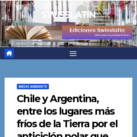
Saltar
SWISSLATIN
al
contenido
MEDIO AMBIENTE
Chile y Argentina,
entre los lugares más
fríos de la Tierra por el
anticiclón polar que