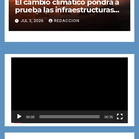
El cambio climático pondrá a
prueba las infraestructuras
de transporte
JUL 3, 2026
REDACCION
Reproductor
de
vídeo
00:00
00:35