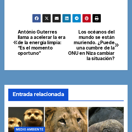
António Guterres
Los océanos del
Navegación
llama a acelerar la era
mundo se están
de la energía limpia:
muriendo. ¿Puede
de
“Es el momento
una cumbre de la
oportuno”
ONU en Niza cambiar
entradas
la situación?
Entrada relacionada
MEDIO AMBIENTE