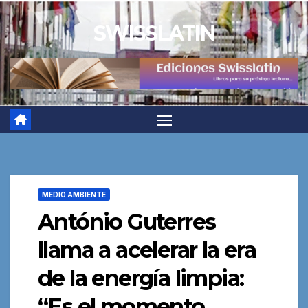
Saltar
SWISSLATIN
al
contenido
MEDIO AMBIENTE
António Guterres
llama a acelerar la era
de la energía limpia:
“Es el momento