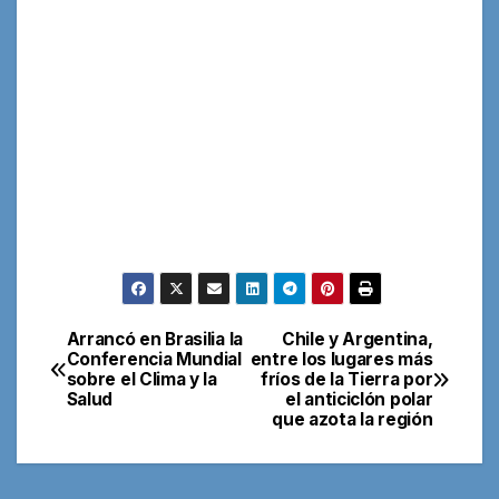
Arrancó en Brasilia la
Chile y Argentina,
Navegación
Conferencia Mundial
entre los lugares más
sobre el Clima y la
fríos de la Tierra por
de
Salud
el anticiclón polar
que azota la región
entradas