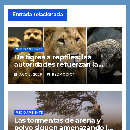
Entrada relacionada
MEDIO AMBIENTE
De tigres a reptiles: las
autoridades refuerzan la
lucha contra las redes
AGO 6, 2026
REDACCION
mundiales de tráfico de
especies
MEDIO AMBIENTE
Las tormentas de arena y
polvo siguen amenazando la