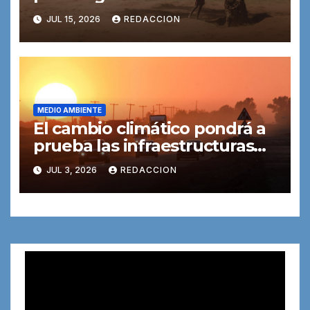
salud y el medio ambiente
JUL 15, 2026
REDACCION
MEDIO AMBIENTE
El cambio climático pondrá a
prueba las infraestructuras
de transporte
JUL 3, 2026
REDACCION
Reproductor
de
vídeo