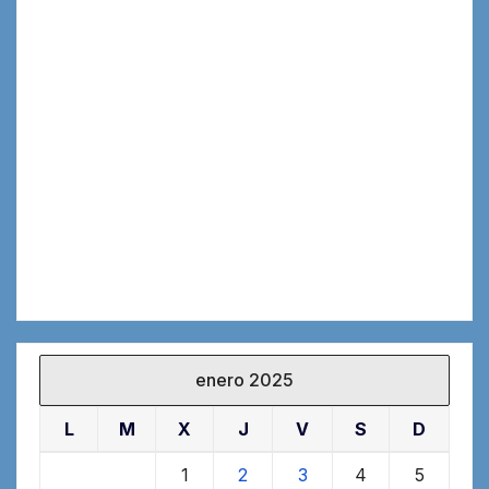
enero 2025
L
M
X
J
V
S
D
1
2
3
4
5