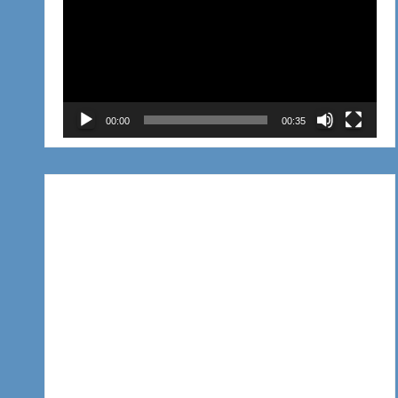
de
vídeo
00:00
00:35