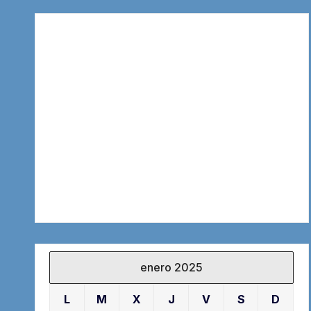
enero 2025
L
M
X
J
V
S
D