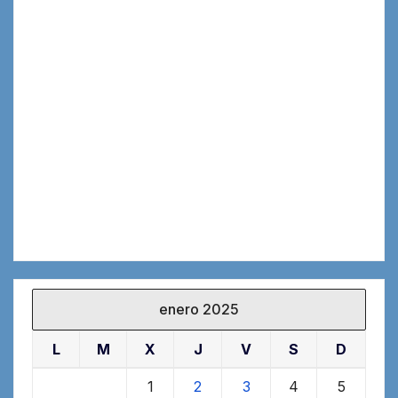
enero 2025
L
M
X
J
V
S
D
1
2
3
4
5