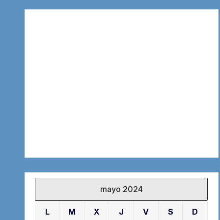
mayo 2024
L
M
X
J
V
S
D