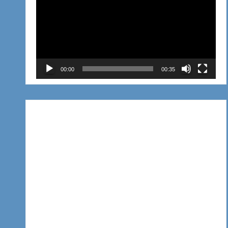
de
vídeo
00:00
00:35