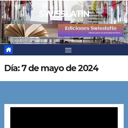
Saltar
SWISSLATIN
al
contenido
Día:
7 de mayo de 2024
Reproductor
de