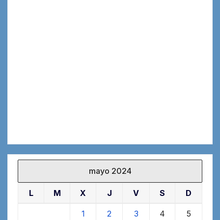
mayo 2024
L
M
X
J
V
S
D
1
2
3
4
5