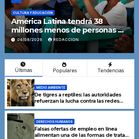
LTURA Y EDUCACIÓN
ACTUAL
mérica Latina tendrá 38
Los 
illones menos de personas en
en C
dad escolar para 2050
inde
04/08/2026
REDACCION
03/
una
Últimas
Populares
Tendencias
MEDIO AMBIENTE
De tigres a reptiles: las autoridades
refuerzan la lucha contra las redes
mundiales de tráfico de especies
DERECHOS HUMANOS
Falsas ofertas de empleo en línea
alimentan una de las formas de trata