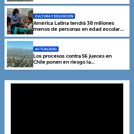
de personas
CULTURA Y EDUCACIÓN
América Latina tendrá 38 millones
menos de personas en edad escolar
para 2050
ACTUALIDAD
Los procesos contra 56 jueces en
Chile ponen en riesgo la
independencia judicial, advierte una
experta
Reproductor
de
vídeo