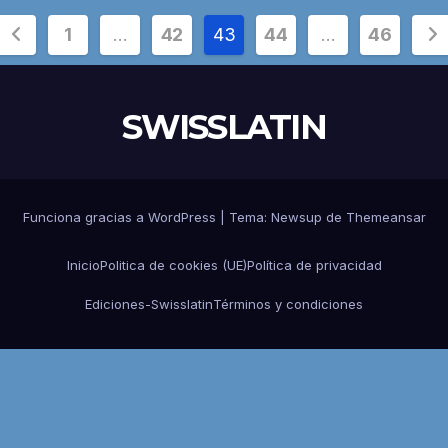
Paginación
1
…
42
43
44
…
46
de
entradas
SWISSLATIN
Funciona gracias a WordPress
|
Tema:
Newsup
de
Themeansar
Inicio
Politica de cookies (UE)
Política de privacidad
Ediciones-Swisslatin
Términos y condiciones