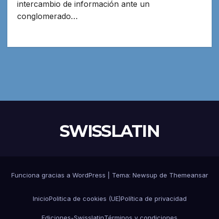
intercambio de información ante un
conglomerado…
SWISSLATIN
Funciona gracias a WordPress
|
Tema:
Newsup
de
Themeansar
Inicio
Politica de cookies (UE)
Política de privacidad
Ediciones-Swisslatin
Términos y condiciones