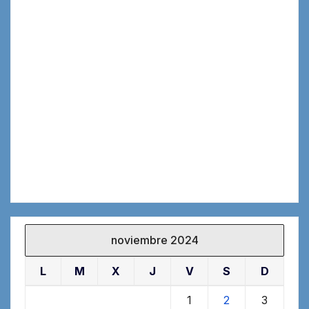
noviembre 2024
L
M
X
J
V
S
D
1
2
3